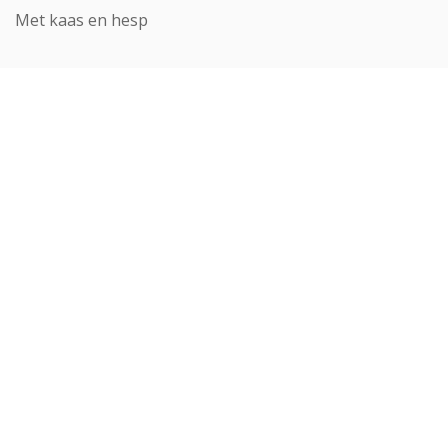
Met kaas en hesp
LASAGNE
PASTA MET SCAMPI à L'ITALIENNE
PASTA VEGETARISCH